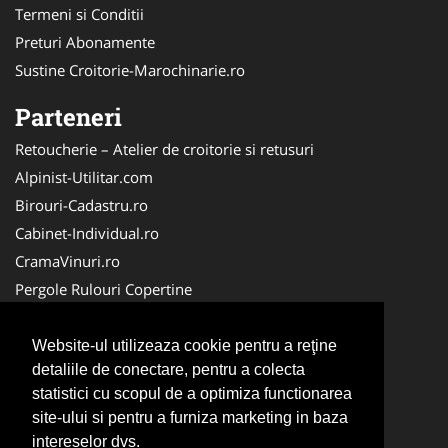
Termeni si Conditii
Preturi Abonamente
Sustine Croitorie-Marochinarie.ro
Parteneri
Retoucherie – Atelier de croitorie si retusuri
Alpinist-Utilitar.com
Birouri-Cadastru.ro
Cabinet-Individual.ro
CramaVinuri.ro
Pergole Rulouri Copertine
Servicii-DDD.com
Cardiologul.ro
Website-ul utilizeaza cookie pentru a reţine
detaliile de conectare, pentru a colecta
CentruInchirieri.ro
statistici cu scopul de a optimiza functionarea
Copertine-Inchideri-Terase.com
site-ului si pentru a furniza marketing in baza
Service-Reparatii.com
intereselor dvs.