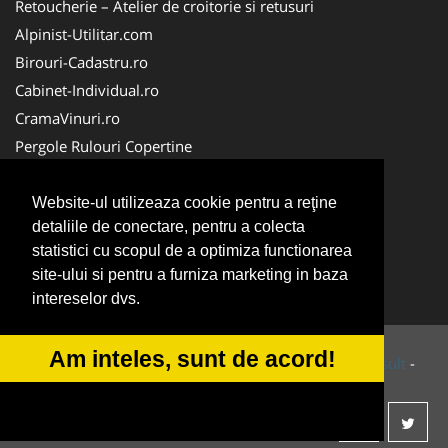
Retoucherie – Atelier de croitorie si retusuri
Alpinist-Utilitar.com
Birouri-Cadastru.ro
Cabinet-Individual.ro
CramaVinuri.ro
Pergole Rulouri Copertine
Servicii-DDD.com
Cardiologul.ro
Website-ul utilizeaza cookie pentru a reţine
detaliile de conectare, pentru a colecta
CentruInchirieri.ro
statistici cu scopul de a optimiza functionarea
Copertine-Inchideri-Terase.com
site-ului si pentru a furniza marketing in baza
Service-Reparatii.com
intereselor dvs.
Am inteles, sunt de acord!
© 2014-2026 Powered by
VilonMedia
&
Tokaido Consult
-
ANPC
SOL