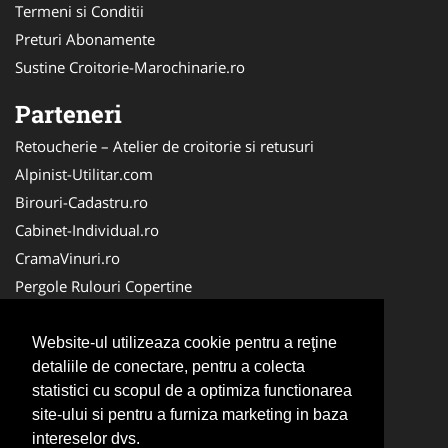
Termeni si Conditii
Preturi Abonamente
Sustine Croitorie-Marochinarie.ro
Parteneri
Retoucherie – Atelier de croitorie si retusuri
Alpinist-Utilitar.com
Birouri-Cadastru.ro
Cabinet-Individual.ro
CramaVinuri.ro
Pergole Rulouri Copertine
Servicii-DDD.com
Cardiologul.ro
Website-ul utilizeaza cookie pentru a reţine
detaliile de conectare, pentru a colecta
CentruInchirieri.ro
statistici cu scopul de a optimiza functionarea
Copertine-Inchideri-Terase.com
site-ului si pentru a furniza marketing in baza
Service-Reparatii.com
intereselor dvs.