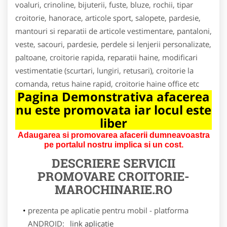
voaluri, crinoline, bijuterii, fuste, bluze, rochii, tipar
croitorie, hanorace, articole sport, salopete, pardesie,
mantouri si reparatii de articole vestimentare, pantaloni,
veste, sacouri, pardesie, perdele si lenjerii personalizate,
paltoane, croitorie rapida, reparatii haine, modificari
vestimentatie (scurtari, lungiri, retusari), croitorie la
comanda, retus haine rapid, croitorie haine office etc
Pagina Demonstrativa afacerea
nu este promovata iar locul este
liber
Adaugarea si promovarea afacerii dumneavoastra
pe portalul nostru implica si un cost.
DESCRIERE SERVICII
PROMOVARE
CROITORIE-
MAROCHINARIE.RO
prezenta pe aplicatie pentru mobil - platforma
ANDROID:
link aplicatie