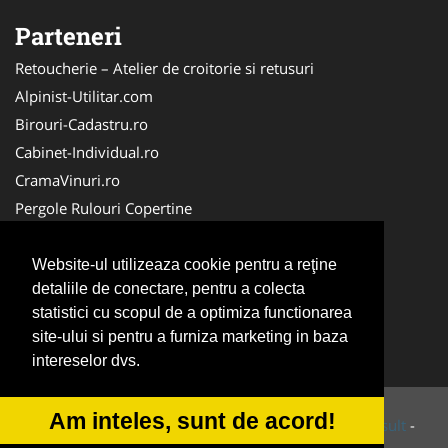
Parteneri
Retoucherie – Atelier de croitorie si retusuri
Alpinist-Utilitar.com
Birouri-Cadastru.ro
Cabinet-Individual.ro
CramaVinuri.ro
Pergole Rulouri Copertine
Servicii-DDD.com
Cardiologul.ro
Website-ul utilizeaza cookie pentru a reţine
detaliile de conectare, pentru a colecta
CentruInchirieri.ro
statistici cu scopul de a optimiza functionarea
Copertine-Inchideri-Terase.com
site-ului si pentru a furniza marketing in baza
Service-Reparatii.com
intereselor dvs.
Am inteles, sunt de acord!
© 2014-2026 Powered by
VilonMedia
&
Tokaido Consult
-