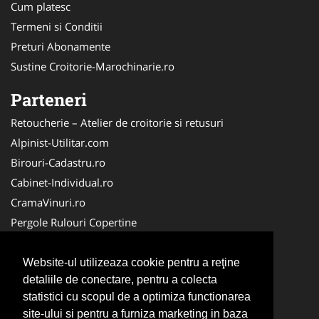
Cum platesc
Termeni si Conditii
Preturi Abonamente
Sustine Croitorie-Marochinarie.ro
Parteneri
Retoucherie – Atelier de croitorie si retusuri
Alpinist-Utilitar.com
Birouri-Cadastru.ro
Cabinet-Individual.ro
CramaVinuri.ro
Pergole Rulouri Copertine
Servicii-DDD.com
Cardiologul.ro
Website-ul utilizeaza cookie pentru a reţine
detaliile de conectare, pentru a colecta
CentruInchirieri.ro
statistici cu scopul de a optimiza functionarea
Copertine-Inchideri-Terase.com
site-ului si pentru a furniza marketing in baza