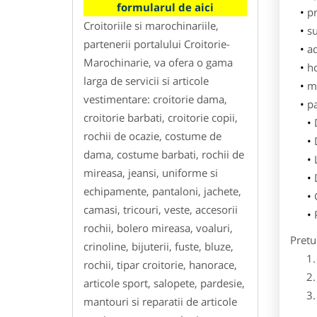
formularul de aici
pr
Croitoriile si marochinariile,
su
partenerii portalului Croitorie-
ad
Marochinarie, va ofera o gama
h
larga de servicii si articole
m
vestimentare: croitorie dama,
p
croitorie barbati, croitorie copii,
rochii de ocazie, costume de
dama, costume barbati, rochii de
mireasa, jeansi, uniforme si
echipamente, pantaloni, jachete,
camasi, tricouri, veste, accesorii
rochii, bolero mireasa, voaluri,
Pretu
crinoline, bijuterii, fuste, bluze,
rochii, tipar croitorie, hanorace,
articole sport, salopete, pardesie,
mantouri si reparatii de articole