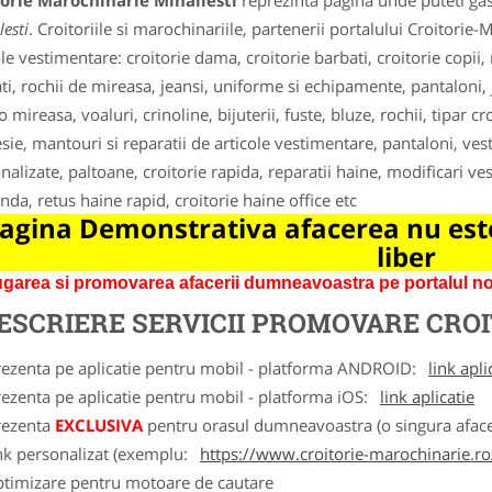
orie Marochinarie Mihailesti
reprezinta pagina unde puteti gas
esti
. Croitoriile si marochinariile, partenerii portalului Croitorie-
ole vestimentare: croitorie dama, croitorie barbati, croitorie copi
ti, rochii de mireasa, jeansi, uniforme si echipamente, pantaloni, ja
 mireasa, voaluri, crinoline, bijuterii, fuste, bluze, rochii, tipar c
sie, mantouri si reparatii de articole vestimentare, pantaloni, veste
alizate, paltoane, croitorie rapida, reparatii haine, modificari vesti
da, retus haine rapid, croitorie haine office etc
agina Demonstrativa afacerea nu este
liber
garea si promovarea afacerii dumneavoastra pe portalul nos
ESCRIERE SERVICII PROMOVARE
CROI
rezenta pe aplicatie pentru mobil - platforma ANDROID:
link apli
ezenta pe aplicatie pentru mobil - platforma iOS:
link aplicatie
rezenta
EXCLUSIVA
pentru orasul dumneavoastra (o singura afacer
nk personalizat (exemplu:
https://www.croitorie-marochinarie.ro
ptimizare pentru motoare de cautare