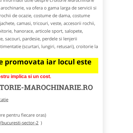
i informatii utile despre
Croitorie Marochinarie
Marochinarie, va ofera o gama larga de servicii si
i, rochii de ocazie, costume de dama, costume
chete, camasi, tricouri, veste, accesorii rochii,
roitorie, hanorace, articole sport, salopete,
, sacouri, pardesie, perdele si lenjerii
mentatie (scurtari, lungiri, retusari), croitorie la
 promovata iar locul este
tru implica si un cost.
TORIE-MAROCHINARIE.RO
catie
e pentru fiecare oras)
/bucuresti-sector-2
)