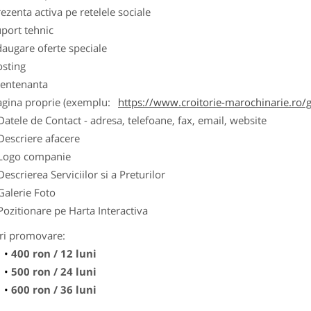
ezenta activa pe retelele sociale
port tehnic
augare oferte speciale
osting
entenanta
agina proprie (exemplu:
https://www.croitorie-marochinarie.ro/g
Datele de Contact - adresa, telefoane, fax, email, website
Descriere afacere
Logo companie
Descrierea Serviciilor si a Preturilor
Galerie Foto
Pozitionare pe Harta Interactiva
ri promovare:
400 ron / 12 luni
500 ron / 24 luni
600 ron / 36 luni