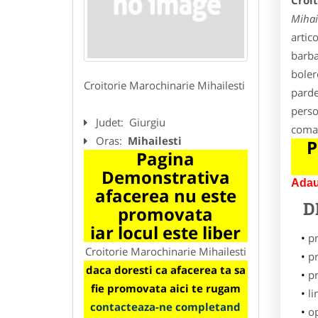
Croit
Mihail
artic
barba
bolero
Croitorie Marochinarie Mihailesti
parde
person
Judet:
Giurgiu
coman
Oras:
Mihailesti
P
Pagina
Demonstrativa
Adau
afacerea nu este
D
promovata
iar locul este liber
p
Croitorie Marochinarie Mihailesti
pr
daca doresti ca afacerea ta sa
p
fie promovata aici te rugam
li
contacteaza-ne completand
o