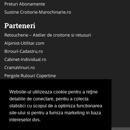
Preturi Abonamente
Sustine Croitorie-Marochinarie.ro
Parteneri
Retoucherie – Atelier de croitorie si retusuri
Alpinist-Utilitar.com
Birouri-Cadastru.ro
Cabinet-Individual.ro
CramaVinuri.ro
Pergole Rulouri Copertine
Servicii-DDD.com
Cardiologul.ro
Website-ul utilizeaza cookie pentru a reţine
detaliile de conectare, pentru a colecta
CentruInchirieri.ro
statistici cu scopul de a optimiza functionarea
Copertine-Inchideri-Terase.com
site-ului si pentru a furniza marketing in baza
Service-Reparatii.com
intereselor dvs.