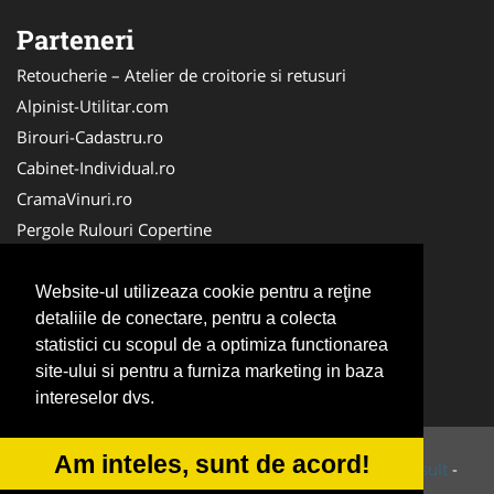
Parteneri
Retoucherie – Atelier de croitorie si retusuri
Alpinist-Utilitar.com
Birouri-Cadastru.ro
Cabinet-Individual.ro
CramaVinuri.ro
Pergole Rulouri Copertine
Servicii-DDD.com
Cardiologul.ro
Website-ul utilizeaza cookie pentru a reţine
detaliile de conectare, pentru a colecta
CentruInchirieri.ro
statistici cu scopul de a optimiza functionarea
Copertine-Inchideri-Terase.com
site-ului si pentru a furniza marketing in baza
Service-Reparatii.com
intereselor dvs.
Am inteles, sunt de acord!
© 2014-2026 Powered by
VilonMedia
&
Tokaido Consult
-