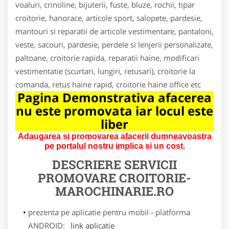
voaluri, crinoline, bijuterii, fuste, bluze, rochii, tipar
croitorie, hanorace, articole sport, salopete, pardesie,
mantouri si reparatii de articole vestimentare, pantaloni,
veste, sacouri, pardesie, perdele si lenjerii personalizate,
paltoane, croitorie rapida, reparatii haine, modificari
vestimentatie (scurtari, lungiri, retusari), croitorie la
comanda, retus haine rapid, croitorie haine office etc
Pagina Demonstrativa afacerea
nu este promovata iar locul este
liber
Adaugarea si promovarea afacerii dumneavoastra
pe portalul nostru implica si un cost.
DESCRIERE SERVICII
PROMOVARE
CROITORIE-
MAROCHINARIE.RO
prezenta pe aplicatie pentru mobil - platforma
ANDROID:
link aplicatie