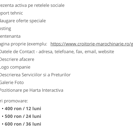
ezenta activa pe retelele sociale
port tehnic
augare oferte speciale
osting
entenanta
agina proprie (exemplu:
https://www.croitorie-marochinarie.ro/g
Datele de Contact - adresa, telefoane, fax, email, website
Descriere afacere
Logo companie
Descrierea Serviciilor si a Preturilor
Galerie Foto
Pozitionare pe Harta Interactiva
ri promovare:
400 ron / 12 luni
500 ron / 24 luni
600 ron / 36 luni