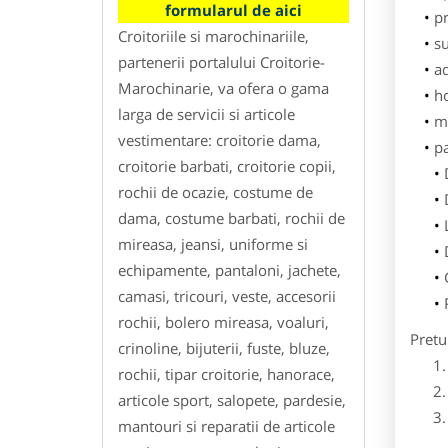
formularul de aici
pr
Croitoriile si marochinariile,
su
partenerii portalului Croitorie-
ad
Marochinarie, va ofera o gama
h
larga de servicii si articole
m
vestimentare: croitorie dama,
p
croitorie barbati, croitorie copii,
rochii de ocazie, costume de
dama, costume barbati, rochii de
mireasa, jeansi, uniforme si
echipamente, pantaloni, jachete,
camasi, tricouri, veste, accesorii
rochii, bolero mireasa, voaluri,
Pretu
crinoline, bijuterii, fuste, bluze,
rochii, tipar croitorie, hanorace,
articole sport, salopete, pardesie,
mantouri si reparatii de articole