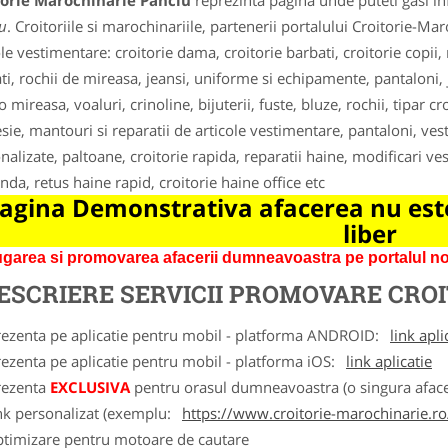
torie Marochinarie Panciu
reprezinta pagina unde puteti gasi in
u
. Croitoriile si marochinariile, partenerii portalului Croitorie-Ma
ole vestimentare: croitorie dama, croitorie barbati, croitorie copi
ti, rochii de mireasa, jeansi, uniforme si echipamente, pantaloni, ja
 mireasa, voaluri, crinoline, bijuterii, fuste, bluze, rochii, tipar c
sie, mantouri si reparatii de articole vestimentare, pantaloni, veste
alizate, paltoane, croitorie rapida, reparatii haine, modificari vesti
da, retus haine rapid, croitorie haine office etc
agina Demonstrativa afacerea nu este
liber
garea si promovarea afacerii dumneavoastra pe portalul nos
ESCRIERE SERVICII PROMOVARE
CROI
rezenta pe aplicatie pentru mobil - platforma ANDROID:
link apli
ezenta pe aplicatie pentru mobil - platforma iOS:
link aplicatie
rezenta
EXCLUSIVA
pentru orasul dumneavoastra (o singura afacer
nk personalizat (exemplu:
https://www.croitorie-marochinarie.ro
ptimizare pentru motoare de cautare