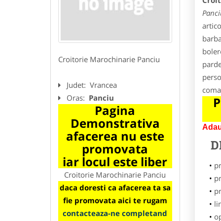
Croi
Panci
artic
barba
bolero
Croitorie Marochinarie Panciu
parde
person
Judet:
Vrancea
coman
Oras:
Panciu
P
Pagina
Demonstrativa
Adau
afacerea nu este
D
promovata
iar locul este liber
p
Croitorie Marochinarie Panciu
pr
daca doresti ca afacerea ta sa
p
fie promovata aici te rugam
li
contacteaza-ne completand
o