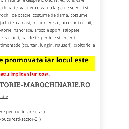
formatii utile despre
Croitorie Marochinarie
rochinarie, va ofera o gama larga de servicii si
i, rochii de ocazie, costume de dama, costume
chete, camasi, tricouri, veste, accesorii rochii,
roitorie, hanorace, articole sport, salopete,
, sacouri, pardesie, perdele si lenjerii
mentatie (scurtari, lungiri, retusari), croitorie la
 promovata iar locul este
tru implica si un cost.
TORIE-MAROCHINARIE.RO
catie
e pentru fiecare oras)
/bucuresti-sector-2
)