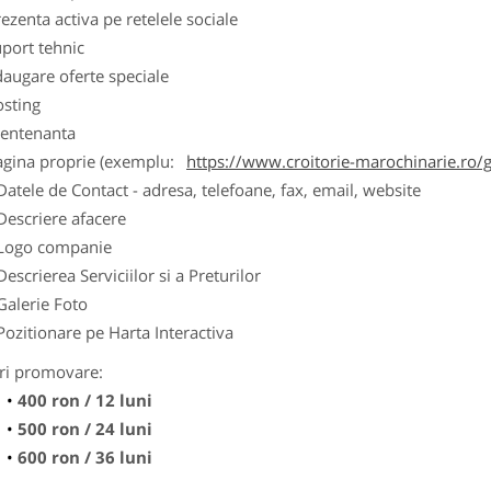
ezenta activa pe retelele sociale
port tehnic
augare oferte speciale
osting
entenanta
agina proprie (exemplu:
https://www.croitorie-marochinarie.ro/g
Datele de Contact - adresa, telefoane, fax, email, website
Descriere afacere
Logo companie
Descrierea Serviciilor si a Preturilor
Galerie Foto
Pozitionare pe Harta Interactiva
ri promovare:
400 ron / 12 luni
500 ron / 24 luni
600 ron / 36 luni