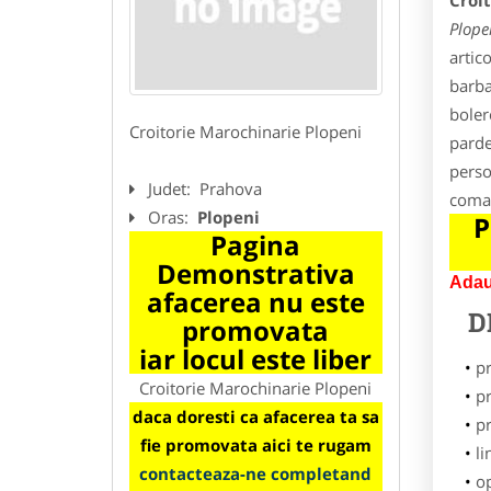
Croi
Plope
artic
barba
bolero
Croitorie Marochinarie Plopeni
parde
person
Judet:
Prahova
coman
Oras:
Plopeni
P
Pagina
Demonstrativa
Adau
afacerea nu este
D
promovata
iar locul este liber
p
Croitorie Marochinarie Plopeni
pr
daca doresti ca afacerea ta sa
p
fie promovata aici te rugam
li
contacteaza-ne completand
o