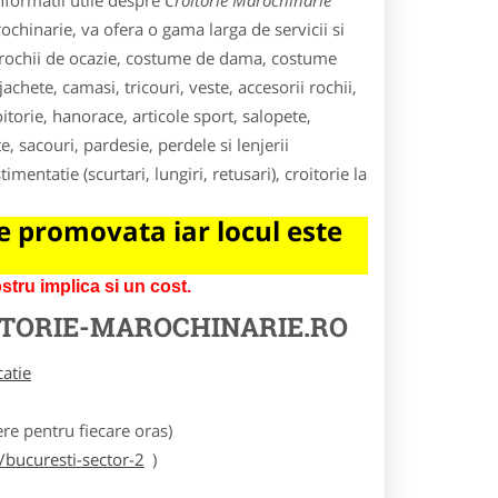
nformatii utile despre
Croitorie Marochinarie
rochinarie, va ofera o gama larga de servicii si
i, rochii de ocazie, costume de dama, costume
chete, camasi, tricouri, veste, accesorii rochii,
roitorie, hanorace, articole sport, salopete,
, sacouri, pardesie, perdele si lenjerii
mentatie (scurtari, lungiri, retusari), croitorie la
 promovata iar locul este
tru implica si un cost.
TORIE-MAROCHINARIE.RO
catie
e pentru fiecare oras)
/bucuresti-sector-2
)