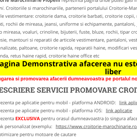
torie Marochinarie Plopeni
reprezinta pagina unde puteti gasi i
ni
. Croitoriile si marochinariile, partenerii portalului Croitorie-Ma
ole vestimentare: croitorie dama, croitorie barbati, croitorie copi
ti, rochii de mireasa, jeansi, uniforme si echipamente, pantaloni, ja
 mireasa, voaluri, crinoline, bijuterii, fuste, bluze, rochii, tipar c
sie, mantouri si reparatii de articole vestimentare, pantaloni, veste
alizate, paltoane, croitorie rapida, reparatii haine, modificari vesti
da, retus haine rapid, croitorie haine office etc
agina Demonstrativa afacerea nu este
liber
garea si promovarea afacerii dumneavoastra pe portalul nos
ESCRIERE SERVICII PROMOVARE
CROI
rezenta pe aplicatie pentru mobil - platforma ANDROID:
link apli
ezenta pe aplicatie pentru mobil - platforma iOS:
link aplicatie
rezenta
EXCLUSIVA
pentru orasul dumneavoastra (o singura afacer
nk personalizat (exemplu:
https://www.croitorie-marochinarie.ro
ptimizare pentru motoare de cautare