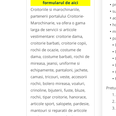
formularul de aici
pr
Croitoriile si marochinariile,
su
partenerii portalului Croitorie-
ad
Marochinarie, va ofera o gama
h
larga de servicii si articole
m
vestimentare: croitorie dama,
p
croitorie barbati, croitorie copii,
rochii de ocazie, costume de
dama, costume barbati, rochii de
mireasa, jeansi, uniforme si
echipamente, pantaloni, jachete,
camasi, tricouri, veste, accesorii
rochii, bolero mireasa, voaluri,
Pretu
crinoline, bijuterii, fuste, bluze,
rochii, tipar croitorie, hanorace,
articole sport, salopete, pardesie,
mantouri si reparatii de articole