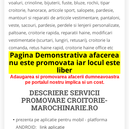
voaluri, crinoline, bijuterii, fuste, bluze, rochii, tipar
croitorie, hanorace, articole sport, salopete, pardesie,
mantouri si reparatii de articole vestimentare, pantaloni,
veste, sacouri, pardesie, perdele si lenjerii personalizate,
paltoane, croitorie rapida, reparatii haine, modificari
vestimentatie (scurtari, lungiri, retusari), croitorie la
comanda, retus haine rapid, croitorie haine office etc
Pagina Demonstrativa afacerea
nu este promovata iar locul este
liber
Adaugarea si promovarea afacerii dumneavoastra
pe portalul nostru implica si un cost.
DESCRIERE SERVICII
PROMOVARE
CROITORIE-
MAROCHINARIE.RO
prezenta pe aplicatie pentru mobil - platforma
ANDROID:
link aplicatie