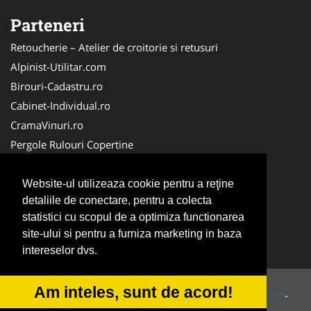
Parteneri
Retoucherie – Atelier de croitorie si retusuri
Alpinist-Utilitar.com
Birouri-Cadastru.ro
Cabinet-Individual.ro
CramaVinuri.ro
Pergole Rulouri Copertine
Servicii-DDD.com
Cardiologul.ro
Website-ul utilizeaza cookie pentru a reţine
detaliile de conectare, pentru a colecta
CentruInchirieri.ro
statistici cu scopul de a optimiza functionarea
Copertine-Inchideri-Terase.com
site-ului si pentru a furniza marketing in baza
Service-Reparatii.com
intereselor dvs.
Am inteles, sunt de acord!
© 2014-2026 Powered by
VilonMedia
&
Tokaido Consult
-