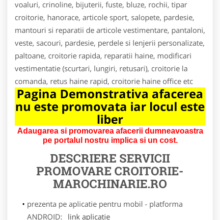
voaluri, crinoline, bijuterii, fuste, bluze, rochii, tipar
croitorie, hanorace, articole sport, salopete, pardesie,
mantouri si reparatii de articole vestimentare, pantaloni,
veste, sacouri, pardesie, perdele si lenjerii personalizate,
paltoane, croitorie rapida, reparatii haine, modificari
vestimentatie (scurtari, lungiri, retusari), croitorie la
comanda, retus haine rapid, croitorie haine office etc
Pagina Demonstrativa afacerea
nu este promovata iar locul este
liber
Adaugarea si promovarea afacerii dumneavoastra
pe portalul nostru implica si un cost.
DESCRIERE SERVICII
PROMOVARE
CROITORIE-
MAROCHINARIE.RO
prezenta pe aplicatie pentru mobil - platforma
ANDROID:
link aplicatie