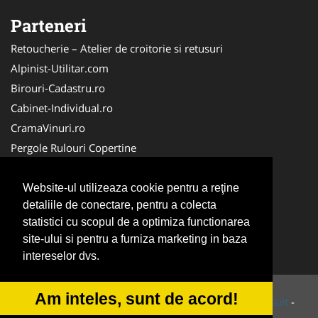
Parteneri
Retoucherie – Atelier de croitorie si retusuri
Alpinist-Utilitar.com
Birouri-Cadastru.ro
Cabinet-Individual.ro
CramaVinuri.ro
Pergole Rulouri Copertine
Servicii-DDD.com
Cardiologul.ro
Website-ul utilizeaza cookie pentru a reţine
detaliile de conectare, pentru a colecta
CentruInchirieri.ro
statistici cu scopul de a optimiza functionarea
Copertine-Inchideri-Terase.com
site-ului si pentru a furniza marketing in baza
Service-Reparatii.com
intereselor dvs.
Am inteles, sunt de acord!
© 2014-2026 Powered by
VilonMedia
&
Tokaido Consult
-