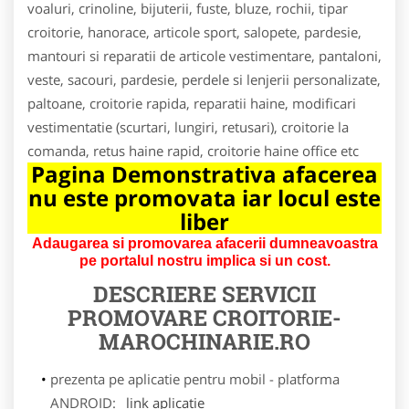
voaluri, crinoline, bijuterii, fuste, bluze, rochii, tipar
croitorie, hanorace, articole sport, salopete, pardesie,
mantouri si reparatii de articole vestimentare, pantaloni,
veste, sacouri, pardesie, perdele si lenjerii personalizate,
paltoane, croitorie rapida, reparatii haine, modificari
vestimentatie (scurtari, lungiri, retusari), croitorie la
comanda, retus haine rapid, croitorie haine office etc
Pagina Demonstrativa afacerea
nu este promovata iar locul este
liber
Adaugarea si promovarea afacerii dumneavoastra
pe portalul nostru implica si un cost.
DESCRIERE SERVICII
PROMOVARE
CROITORIE-
MAROCHINARIE.RO
prezenta pe aplicatie pentru mobil - platforma
ANDROID:
link aplicatie