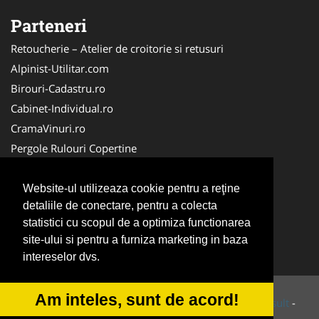
Parteneri
Retoucherie – Atelier de croitorie si retusuri
Alpinist-Utilitar.com
Birouri-Cadastru.ro
Cabinet-Individual.ro
CramaVinuri.ro
Pergole Rulouri Copertine
Servicii-DDD.com
Cardiologul.ro
Website-ul utilizeaza cookie pentru a reţine
detaliile de conectare, pentru a colecta
CentruInchirieri.ro
statistici cu scopul de a optimiza functionarea
Copertine-Inchideri-Terase.com
site-ului si pentru a furniza marketing in baza
Service-Reparatii.com
intereselor dvs.
Am inteles, sunt de acord!
© 2014-2026 Powered by
VilonMedia
&
Tokaido Consult
-