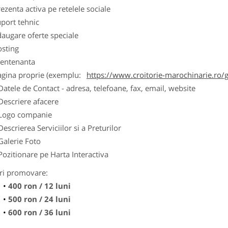
ezenta activa pe retelele sociale
port tehnic
augare oferte speciale
osting
entenanta
agina proprie (exemplu:
https://www.croitorie-marochinarie.ro/g
Datele de Contact - adresa, telefoane, fax, email, website
Descriere afacere
Logo companie
Descrierea Serviciilor si a Preturilor
Galerie Foto
Pozitionare pe Harta Interactiva
ri promovare:
400 ron / 12 luni
500 ron / 24 luni
600 ron / 36 luni