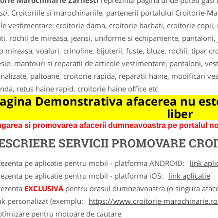
torie Marochinarie Zarnesti
reprezinta pagina unde puteti gasi 
sti
. Croitoriile si marochinariile, partenerii portalului Croitorie-M
ole vestimentare: croitorie dama, croitorie barbati, croitorie copi
ti, rochii de mireasa, jeansi, uniforme si echipamente, pantaloni, ja
 mireasa, voaluri, crinoline, bijuterii, fuste, bluze, rochii, tipar c
sie, mantouri si reparatii de articole vestimentare, pantaloni, veste
alizate, paltoane, croitorie rapida, reparatii haine, modificari vesti
da, retus haine rapid, croitorie haine office etc
agina Demonstrativa afacerea nu este
liber
garea si promovarea afacerii dumneavoastra pe portalul nos
ESCRIERE SERVICII PROMOVARE
CROI
rezenta pe aplicatie pentru mobil - platforma ANDROID:
link apli
ezenta pe aplicatie pentru mobil - platforma iOS:
link aplicatie
rezenta
EXCLUSIVA
pentru orasul dumneavoastra (o singura afacer
nk personalizat (exemplu:
https://www.croitorie-marochinarie.ro
ptimizare pentru motoare de cautare