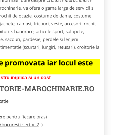
informatii utile despre
Croitorie Marochinarie
arochinarie, va ofera o gama larga de servicii si
i, rochii de ocazie, costume de dama, costume
chete, camasi, tricouri, veste, accesorii rochii,
roitorie, hanorace, articole sport, salopete,
, sacouri, pardesie, perdele si lenjerii
mentatie (scurtari, lungiri, retusari), croitorie la
 promovata iar locul este
tru implica si un cost.
TORIE-MAROCHINARIE.RO
catie
e pentru fiecare oras)
/bucuresti-sector-2
)