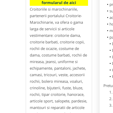
formularul de aici
pr
Croitoriile si marochinariile,
su
partenerii portalului Croitorie-
ad
Marochinarie, va ofera o gama
h
larga de servicii si articole
m
vestimentare: croitorie dama,
p
croitorie barbati, croitorie copii,
rochii de ocazie, costume de
dama, costume barbati, rochii de
mireasa, jeansi, uniforme si
echipamente, pantaloni, jachete,
camasi, tricouri, veste, accesorii
rochii, bolero mireasa, voaluri,
Pretu
crinoline, bijuterii, fuste, bluze,
rochii, tipar croitorie, hanorace,
articole sport, salopete, pardesie,
mantouri si reparatii de articole