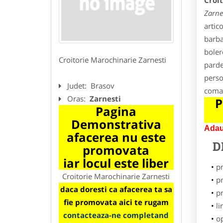
Croi
Zarne
artic
barba
bolero
Croitorie Marochinarie Zarnesti
parde
person
Judet:
Brasov
coman
Oras:
Zarnesti
P
Pagina
Demonstrativa
Adau
afacerea nu este
D
promovata
iar locul este liber
p
Croitorie Marochinarie Zarnesti
pr
daca doresti ca afacerea ta sa
p
fie promovata aici te rugam
li
contacteaza-ne completand
o